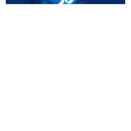
© Messe München GmbH
Happy Birthday productronica
50 Jahre am Puls der Innovation: Die productronica 2025
feierte Jubiläum! Gehen Sie mit uns auf Zeitreise. Und
starten Sie mit uns voller Energie in die nächsten fünfzig
Jahre!
50 Jahre productronica