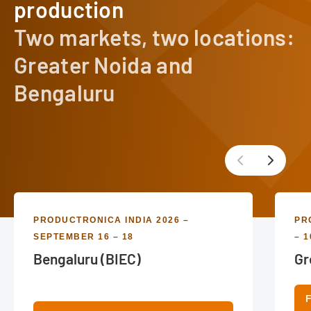
production
Two markets, two locations:
Greater Noida and
Bengaluru
PRODUCTRONICA INDIA 2026 –
PR
SEPTEMBER 16 – 18
– 1
Bengaluru (BIEC)
Gr
F