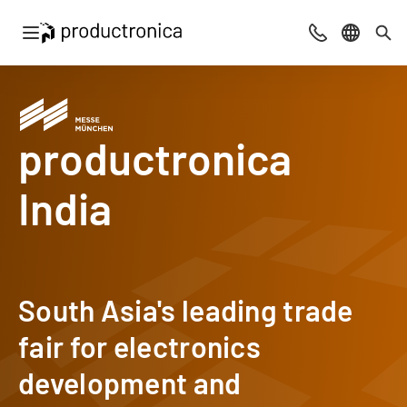
Navigation öffnen
Beratung & Ko
Sprache 
Suc
productronica
India
–
South Asia's leading trade
fair for electronics
development and