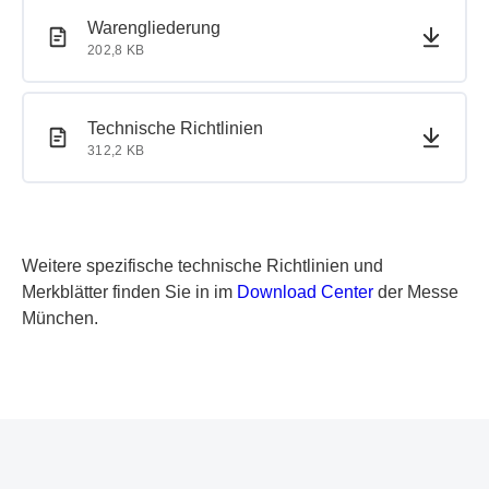
PDF-Dokument
PDF-Dokument
Warengliederung
202,8 KB
PDF-Dokument
PDF-Dokument
Technische Richtlinien
312,2 KB
Weitere spezifische technische Richtlinien und
Merkblätter finden Sie in im
Download Center
der Messe
München.