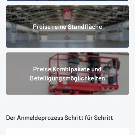
Preise reine Standfläche
Preise reine Standfläche
© Messe München GmbH
Preise Kombipakete und Beteiligungsmöglichkeiten
Preise Kombipakete und
Beteiligungsmöglichkeiten
Der Anmeldeprozess Schritt für Schritt