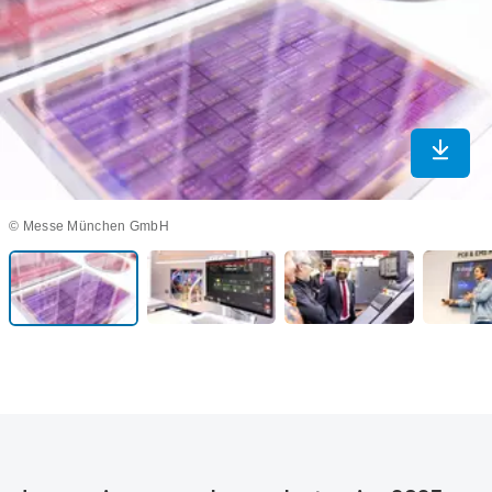
In max
© Messe München GmbH