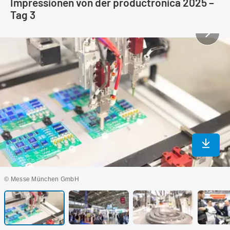
Impressionen von der productronica 2025 –
Tag 3
In max
© Messe München GmbH