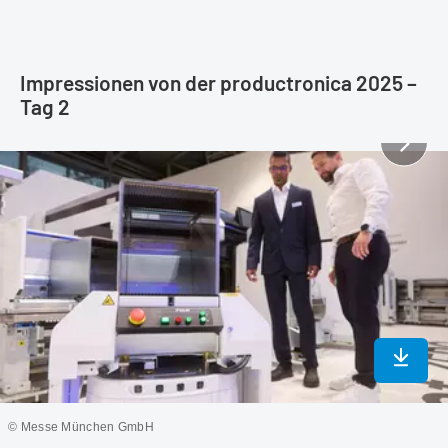
Impressionen von der productronica 2025 –
Tag 2
In max
© Messe München GmbH