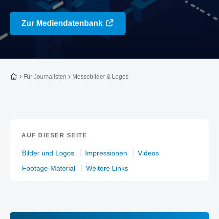
Zur Mediendatenbank
Zur Startseite
Für Journalisten
Messebilder & Logos
AUF DIESER SEITE
Bilder und Logos
Impressionen
Videos
Footage-Material
Weitere Links