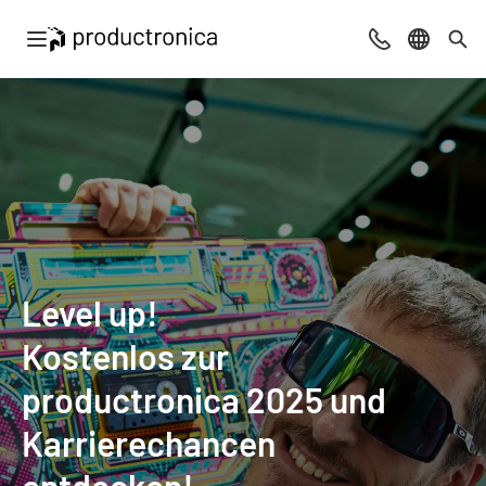
Navigation öffnen
Beratung & Ko
Sprache 
Suc
Level up!
Kostenlos zur
productronica 2025 und
Karrierechancen