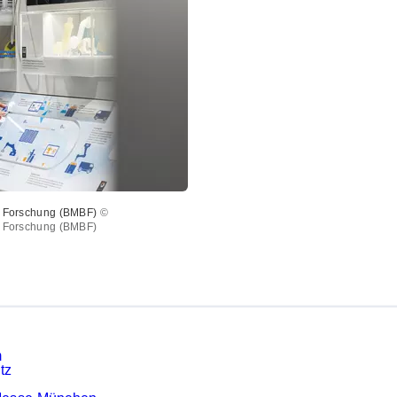
d Forschung (BMBF)
©
d Forschung (BMBF)
m
tz