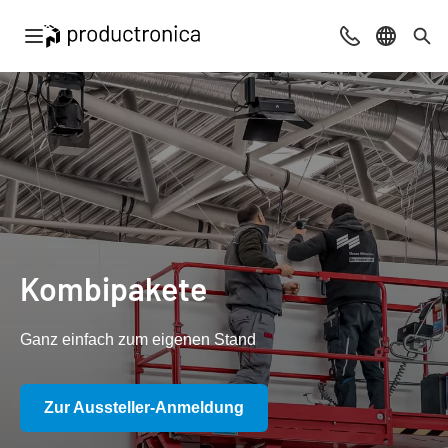
Navigation öffnen
Beratung & Ko
Sprache 
Suc
Kombipakete
Ganz einfach zum eigenen Stand
Zur Aussteller-Anmeldung