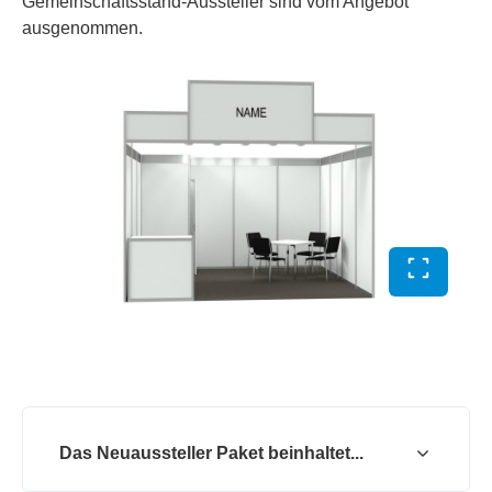
Gemeinschaftsstand-Aussteller sind vom Angebot
ausgenommen.
Vollbild 
Das Neuaussteller Paket beinhaltet...