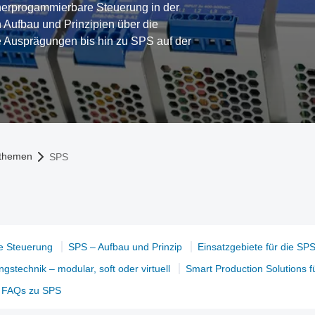
cherprogammierbare Steuerung in der
 Aufbau und Prinzipien über die
ie Ausprägungen bis hin zu SPS auf der
tthemen
SPS
e Steuerung
SPS – Aufbau und Prinzip
Einsatzgebiete für die SP
gstechnik – modular, soft oder virtuell
Smart Production Solutions f
FAQs zu SPS