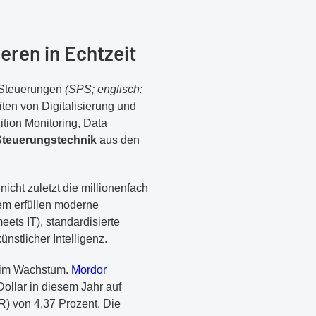
ren in Echtzeit
e Steuerungen
(SPS; englisch:
ten von Digitalisierung und
ion Monitoring, Data
Steuerungstechnik
aus den
icht zuletzt die millionenfach
em erfüllen moderne
ts IT), standardisierte
stlicher Intelligenz.
n im Wachstum.
Mordor
Dollar in diesem Jahr auf
R) von 4,37 Prozent. Die