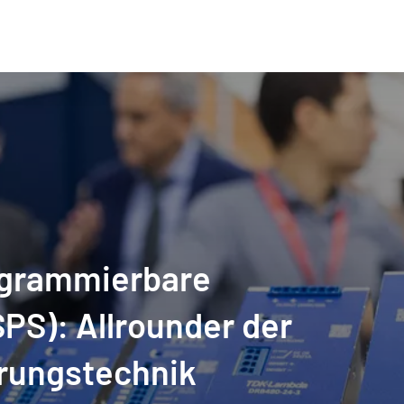
ogram­mierbare
PS): Allrounder der
erungs­technik