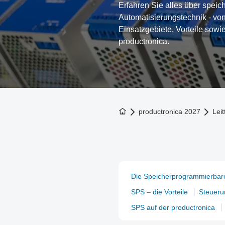
Erfahren Sie alles über spei
Automatisierungstechnik - von
Einsatzgebiete, Vorteile sow
productronica.
Zur Startseite
productronica 2027
Lei
Die Speicherprogrammierbar
SPS – die Vorteile
Steuerun
SPS auf der productronica