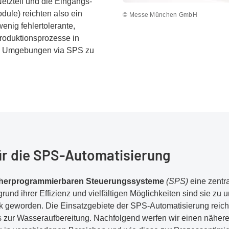
Netzteil und die Eingangs-
ule) reichten also ein
© Messe München GmbH
enig fehlertolerante,
Produktionsprozesse in
len Umgebungen via SPS zu
ür die SPS-Automatisierung
herprogrammierbaren Steuerungssysteme
(SPS)
eine zentra
und ihrer Effizienz und vielfältigen Möglichkeiten sind sie z
ik geworden. Die Einsatzgebiete der SPS-Automatisierung reic
s zur Wasseraufbereitung. Nachfolgend werfen wir einen nähere