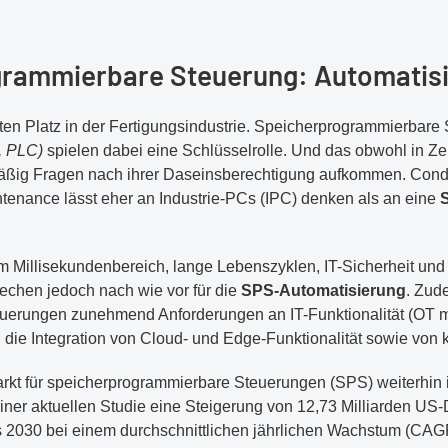
rammierbare Steuerung: Automatisie
sten Platz in der Fertigungsindustrie. Speicherprogrammierbar
, PLC)
spielen dabei eine Schlüsselrolle. Und das obwohl in Zei
ig Fragen nach ihrer Daseinsberechtigung aufkommen. Condit
ntenance lässt eher an Industrie-PCs (IPC) denken als an eine
m Millisekundenbereich, lange Lebenszyklen, IT-Sicherheit und n
rechen jedoch nach wie vor für die
SPS-Automatisierung
. Zud
erungen zunehmend Anforderungen an IT-Funktionalität (OT mee
e Integration von Cloud- und Edge-Funktionalität sowie von kün
rkt für speicherprogrammierbare Steuerungen (SPS) weiterhi
einer aktuellen Studie eine Steigerung von 12,73 Milliarden US-
is 2030 bei einem durchschnittlichen jährlichen Wachstum (CAG