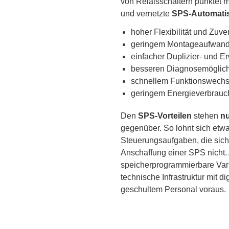
von Relaisschaltern punktet
und vernetzte
SPS-Automati
hoher Flexibilität und Zuver
geringem Montageaufwand
einfacher Duplizier- und Er
besseren Diagnosemöglich
schnellem Funktionswechs
geringem Energieverbrauch
Den
SPS-Vorteilen
stehen
nu
gegenüber. So lohnt sich etwa
Steuerungsaufgaben, die sich 
Anschaffung einer SPS nicht.
speicherprogrammierbare Var
technische Infrastruktur mit d
geschultem Personal voraus.