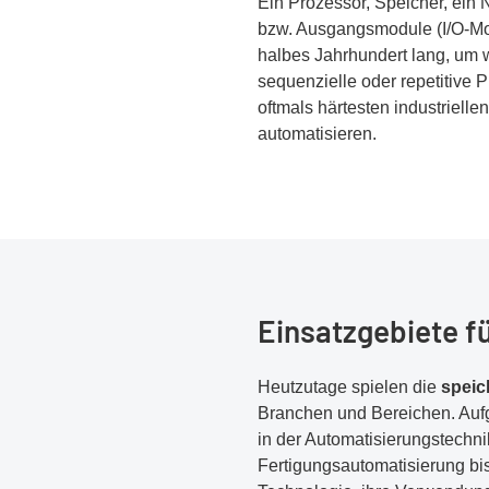
Ein Prozessor, Speicher, ein 
bzw. Ausgangsmodule (I/O-Mod
halbes Jahrhundert lang, um w
sequenzielle oder repetitive 
oftmals härtesten industriel
automatisieren.
Einsatzgebiete f
Heutzutage spielen die
speic
Branchen und Bereichen. Aufgr
in der Automatisierungstechn
Fertigungsautomatisierung bi