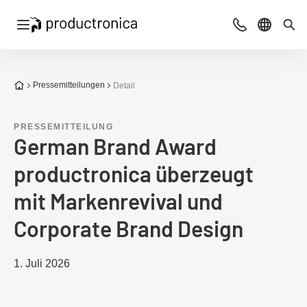
Navigation öffnen
Beratung & Ko
Sprache 
Suc
Zur Startseite
Pressemitteilungen
Detail
PRESSEMITTEILUNG
​​German Brand Award
productronica überzeugt
mit Markenrevival und
Corporate Brand Design​
1. Juli 2026